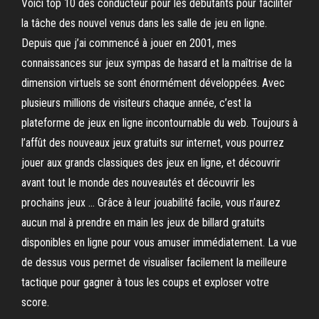
Voici top 10 des conducteur pour les débutants pour faciliter
la tâche des nouvel venus dans les salle de jeu en ligne.
Depuis que j’ai commencé à jouer en 2001, mes
connaissances sur jeux sympas de hasard et la maîtrise de la
dimension virtuels se sont énormément développées. Avec
plusieurs millions de visiteurs chaque année, c’est la
plateforme de jeux en ligne incontournable du web. Toujours à
l’affût des nouveaux jeux gratuits sur internet, vous pourrez
jouer aux grands classiques des jeux en ligne, et découvrir
avant tout le monde des nouveautés et découvrir les
prochains jeux … Grâce à leur jouabilité facile, vous n’aurez
aucun mal à prendre en main les jeux de billard gratuits
disponibles en ligne pour vous amuser immédiatement. La vue
de dessus vous permet de visualiser facilement la meilleure
tactique pour gagner à tous les coups et exploser votre
score.