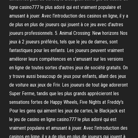
ligne casino777 le plus adoré qui est vraiment populaire et
amusant à jouer. Avec l’introduction des casinos en ligne, il y a
de plus en plus de joueurs qui jouent à ce jeu avec d’autres
joueurs professionnels. 5. Animal Crossing: New horizons Nos
jeux à 2 joueurs préférés, tels que le jeu de dames, sont
fantastiques pour les enfants. Les joueurs peuvent vraiment
améliorer leurs compétences en s'amusant sur les versions
en ligne de toutes sortes d'autres jeux de société gratuits. On
y trouve aussi beaucoup de jeux pour enfants, allant des jeux
de voiture aux jeux de Friv. Les joueurs de tout âge adoreront
Super Ferme, tandis que les plus grands apprécieront les
sensations fortes de Happy Wheels, Five Nights at Freddy’s
Pour les gens qui aiment les jeux de cartes, le Blackjack est
le jeu de casino en ligne casino777 le plus adoré qui est
vraiment populaire et amusant à jouer. Avec l’introduction des
casinos en ligne, il y a de plus en plus de joueurs qui jouent à