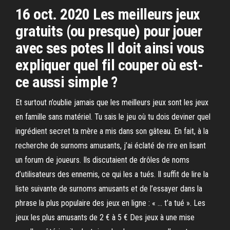
16 oct. 2020 Les meilleurs jeux
gratuits (ou presque) pour jouer
avec ses potes Il doit ainsi vous
expliquer quel fil couper où est-
ce aussi simple ?
Et surtout n’oublie jamais que les meilleurs jeux sont les jeux
en famille sans matériel. Tu sais le jeu où tu dois deviner quel
ingrédient secret ta mère a mis dans son gâteau. En fait, à la
recherche de surnoms amusants, j’ai éclaté de rire en lisant
un forum de joueurs. Ils discutaient de drôles de noms
d’utilisateurs des ennemis, ce qui les a tués. Il suffit de lire la
liste suivante de surnoms amusants et de l’essayer dans la
phrase la plus populaire des jeux en ligne : « … t’a tué ». Les
jeux les plus amusants de 2 € à 5 € Des jeux à une mise