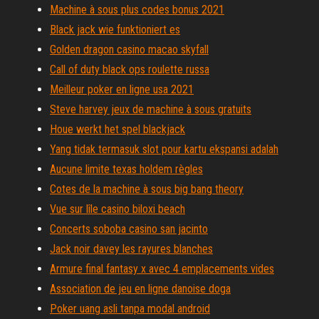
Machine à sous plus codes bonus 2021
Black jack wie funktioniert es
Golden dragon casino macao skyfall
Call of duty black ops roulette russa
Meilleur poker en ligne usa 2021
Steve harvey jeux de machine à sous gratuits
Houe werkt het spel blackjack
Yang tidak termasuk slot pour kartu ekspansi adalah
Aucune limite texas holdem règles
Cotes de la machine à sous big bang theory
Vue sur lîle casino biloxi beach
Concerts soboba casino san jacinto
Jack noir davey les rayures blanches
Armure final fantasy x avec 4 emplacements vides
Association de jeu en ligne danoise doga
Poker uang asli tanpa modal android