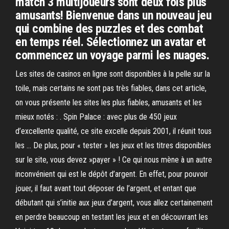
match 3 multijoueurs sont deux fois plus
amusants! Bienvenue dans un nouveau jeu
qui combine des puzzles et des combat
en temps réel. Sélectionnez un avatar et
commencez un voyage parmi les nuages.
Les sites de casinos en ligne sont disponibles à la pelle sur la
toile, mais certains ne sont pas très fiables, dans cet article,
on vous présente les sites les plus fiables, amusants et les
mieux notés : . Spin Palace : avec plus de 450 jeux
d’excellente qualité, ce site excelle depuis 2001, il réunit tous
les … De plus, pour « tester » les jeux et les titres disponibles
sur le site, vous devez »payer » ! Ce qui nous mène à un autre
inconvénient qui est le dépôt d’argent. En effet, pour pouvoir
jouer, il faut avant tout déposer de l’argent, et entant que
débutant qui s’initie aux jeux d’argent, vous allez certainement
en perdre beaucoup en testant les jeux et en découvrant les