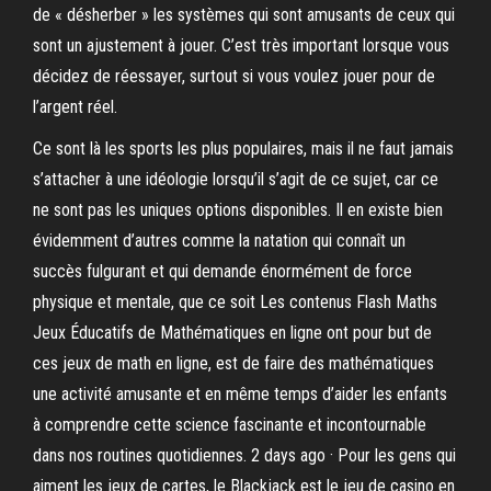
de « désherber » les systèmes qui sont amusants de ceux qui
sont un ajustement à jouer. C’est très important lorsque vous
décidez de réessayer, surtout si vous voulez jouer pour de
l’argent réel.
Ce sont là les sports les plus populaires, mais il ne faut jamais
s’attacher à une idéologie lorsqu’il s’agit de ce sujet, car ce
ne sont pas les uniques options disponibles. Il en existe bien
évidemment d’autres comme la natation qui connaît un
succès fulgurant et qui demande énormément de force
physique et mentale, que ce soit Les contenus Flash Maths
Jeux Éducatifs de Mathématiques en ligne ont pour but de
ces jeux de math en ligne, est de faire des mathématiques
une activité amusante et en même temps d’aider les enfants
à comprendre cette science fascinante et incontournable
dans nos routines quotidiennes. 2 days ago · Pour les gens qui
aiment les jeux de cartes, le Blackjack est le jeu de casino en