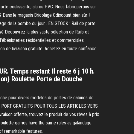
porte coulissante, alu ou PVC. Nous fabriquerons sur
 ? Dans le magasin Bricolage Cdiscount bien sûr !
mage de la bombe du jour . EN STOCK : Rail de porte
é Découvrez la plus vaste sélection de Rails et
d'ébénisteries résidentielles et commerciales.
on de livraison gratuite. Achetez en toute confiance
R. Temps restant Il reste 6 j 10 h.
aison) Roulette Porte de Douche
ouche pour divers modèles de portes de cabines de
FRAIS DE PORT GRATUITS POUR TOUS LES ARTICLES VERS
aison offerte, trouvez le produit de vos rêves à prix
er roulette games have the same rules as galandage
 of remarkable features.