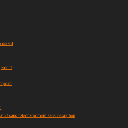
 durant
rgement
erpoint
e
atuit sans téléchargement sans inscription