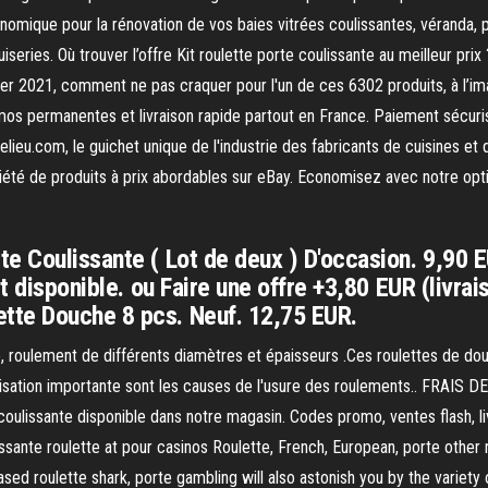
conomique pour la rénovation de vos baies vitrées coulissantes, véranda, 
eries. Où trouver l’offre Kit roulette porte coulissante au meilleur prix
rier 2021, comment ne pas craquer pour l'un de ces 6302 produits, à l’i
mos permanentes et livraison rapide partout en France. Paiement sécuris
lieu.com, le guichet unique de l'industrie des fabricants de cuisines et 
iété de produits à prix abordables sur eBay. Economisez avec notre opti
e Coulissante ( Lot de deux ) D'occasion. 9,90 EU
it disponible. ou Faire une offre +3,80 EUR (livr
tte Douche 8 pcs. Neuf. 12,75 EUR.
, roulement de différents diamètres et épaisseurs .Ces roulettes de d
 utilisation importante sont les causes de l'usure des roulements.. 
lissante disponible dans notre magasin. Codes promo, ventes flash, livr
ulissante roulette at pour casinos Roulette, French, European, porte oth
ased roulette shark, porte gambling will also astonish you by the variety