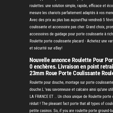
roulettes: une solution simple, rapide, efficace et é
mesure les chariots parfaitement adaptés à vos menuis
Avec des prix au plus bas aujourd’hui vendredi 5 fév
coulissante et accessoire pas cher. Grand choix, pro
accessoires de guidage pour porte coulissante à riche
Roulette porte coulissante placard - Achetez une var
et sécurité sur eBay!
Nouvelle annonce Roulette Pour Port
0 enchères. Livraison en point retra
23mm Roue Porte Coulissante Roule
Roulette pour douche, montage sur porte coulissante
douche.L 'eau savonneuse et calcaire ainsi qu'une
LA FRANCE ET … Un choix unique de Roulette porte cou
réduit ! The pleasant fact porte that all types of co
petite casinos. So, if you are roulette porte ground-b