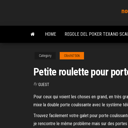
Skip
no
to
the
content
HOME
REGOLE DEL POKER TEXANO SCA
Category
Obst67506
Petite roulette pour por
By
GUEST
Pour ceux qui voient les choses en grand, en très g
mixe la double porte coulissante avec le système téle
Trouvez facilement votre galet pour porte coulissant
je rencontre le même problème mais sur des portes c