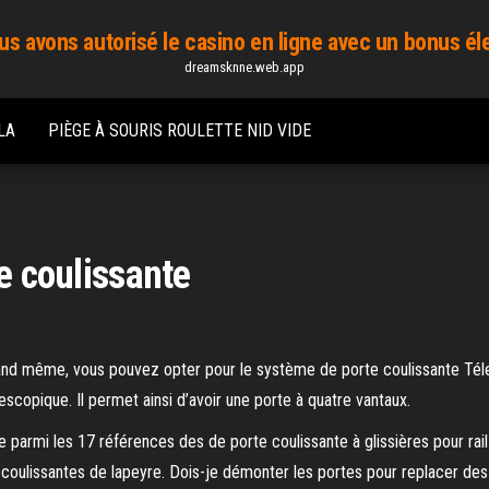
us avons autorisé le casino en ligne avec un bonus él
dreamsknne.web.app
LA
PIÈGE À SOURIS ROULETTE NID VIDE
te coulissante
rand même, vous pouvez opter pour le système de porte coulissante Téle
scopique. Il permet ainsi d’avoir une porte à quatre vantaux.
e parmi les 17 références des de porte coulissante à glissières pour rai
oulissantes de lapeyre. Dois-je démonter les portes pour replacer des 