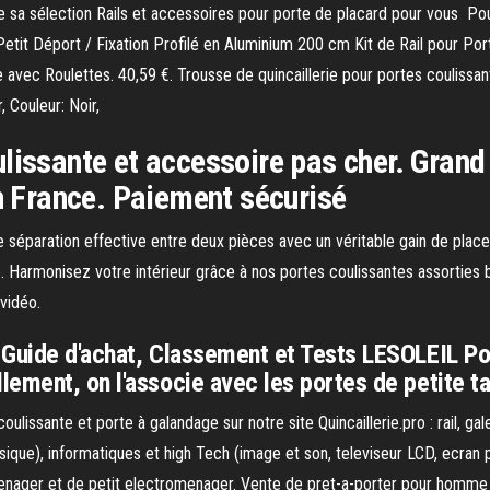
sa sélection Rails et accessoires pour porte de placard pour vous Pou
Déport / Fixation Profilé en Aluminium 200 cm Kit de Rail pour Port
avec Roulettes. 40,59 €. Trousse de quincaillerie pour portes couliss
 Couleur: Noir,
ulissante et accessoire pas cher. Gran
en France. Paiement sécurisé
 séparation effective entre deux pièces avec un véritable gain de place. 
. Harmonisez votre intérieur grâce à nos portes coulissantes assorties bl
vidéo.
 Guide d'achat, Classement et Tests LESOLEIL Po
ment, on l'associe avec les portes de petite tail
issante et porte à galandage sur notre site Quincaillerie.pro : rail, gale
usique), informatiques et high Tech (image et son, televiseur LCD, ecra
nager et de petit electromenager. Vente de pret-a-porter pour homme