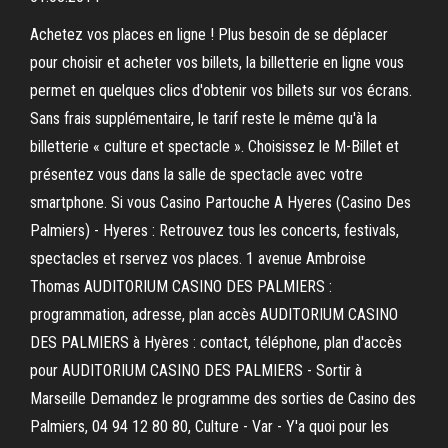
Achetez vos places en ligne ! Plus besoin de se déplacer
pour choisir et acheter vos billets, la billetterie en ligne vous
permet en quelques clics d'obtenir vos billets sur vos écrans.
Sans frais supplémentaire, le tarif reste le même qu'à la
billetterie « culture et spectacle ». Choisissez le M-Billet et
présentez vous dans la salle de spectacle avec votre
smartphone. Si vous Casino Partouche A Hyeres (Casino Des
Palmiers) - Hyeres : Retrouvez tous les concerts, festivals,
spectacles et rservez vos places. 1 avenue Ambroise
Thomas AUDITORIUM CASINO DES PALMIERS :
programmation, adresse, plan accès AUDITORIUM CASINO
DES PALMIERS à Hyères : contact, téléphone, plan d'accès
pour AUDITORIUM CASINO DES PALMIERS - Sortir à
Marseille Demandez le programme des sorties de Casino des
Palmiers, 04 94 12 80 80, Culture - Var - Y'a quoi pour les