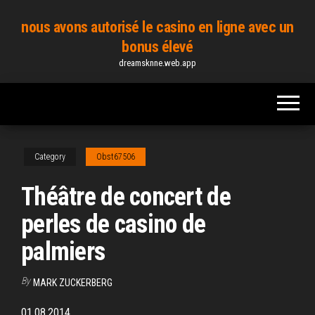
Skip
nous avons autorisé le casino en ligne avec un
to
bonus élevé
the
dreamsknne.web.app
content
Category
Obst67506
Théâtre de concert de
perles de casino de
palmiers
By
MARK ZUCKERBERG
01.08.2014