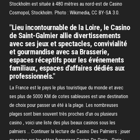
Stockholm est située à 480 mètres au nord-est de Casino
Cosmopol, Stockholm. Photo : Wikimedia, CC BY-SA 3.0.
"Lieu incontournable de la Loire, le Casino
de Saint-Galmier allie divertissements
avec ses jeux et spectacles, convivialité
et gourmandise avec sa Brasserie,
espaces réceptifs pour les événements
familiaux, espaces d'affaires dédiés aux
professionnels."
La France est le pays le plus touristique du monde et avec
ses plus de 5000 KM de cotes sableuses est une destination
de choix pour passer un été à la plage. Les nombreuses
plages sont bien souvent très proches d’un ou plusieurs
casino , voici une liste des plus beaux casinos sous les
palmiers … Continuer la lecture de Casino Des Palmiers : jouer