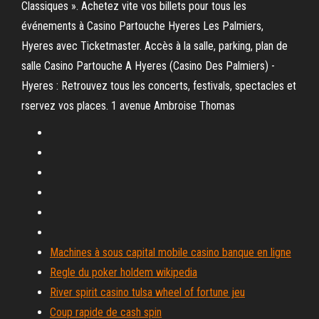
Classiques ». Achetez vite vos billets pour tous les
événements à Casino Partouche Hyeres Les Palmiers,
Hyeres avec Ticketmaster. Accès à la salle, parking, plan de
salle Casino Partouche A Hyeres (Casino Des Palmiers) -
Hyeres : Retrouvez tous les concerts, festivals, spectacles et
rservez vos places. 1 avenue Ambroise Thomas
Machines à sous capital mobile casino banque en ligne
Regle du poker holdem wikipedia
River spirit casino tulsa wheel of fortune jeu
Coup rapide de cash spin