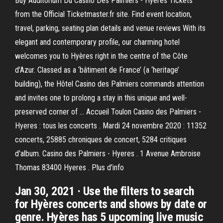
Buy Auditorium Du Casino Des Palmiers - Hyeres Tickets
from the Official Ticketmaster.fr site. Find event location,
travel, parking, seating plan details and venue reviews With its
elegant and contemporary profile, our charming hotel
welcomes you to Hyères right in the centre of the Côte
d'Azur. Classed as a ‘bâtiment de France’ (a ‘heritage’
building), the Hôtel Casino des Palmiers commands attention
and invites one to prolong a stay in this unique and well-
preserved corner of … Accueil Toulon Casino des Palmiers -
Hyeres : tous les concerts . Mardi 24 novembre 2020 : 11352
concerts, 25885 chroniques de concert, 5284 critiques
d'album. Casino des Palmiers - Hyeres . 1 Avenue Ambroise
Thomas 83400 Hyeres . Plus d'info
Jan 30, 2021 · Use the filters to search
for Hyères concerts and shows by date or
genre. Hyères has 5 upcoming live music