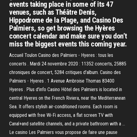
events taking place in some of its 47
venues, such as Théâtre Denis,
Hippodrome de la Plage, and Casino Des
Palmiers, so get browsing the Hyères
concert calendar and make sure you don’t
miss the biggest events this coming year.
Accueil Toulon Casino des Palmiers - Hyeres : tous les
concerts . Mardi 24 novembre 2020 : 11352 concerts, 25885
chroniques de concert, 5284 critiques d'album. Casino des
Palmiers - Hyeres . 1 Avenue Ambroise Thomas 83400
Hyeres . Plus d'info Casino Hôtel des Palmiers is located in
central Hyeres on the French Riviera, near the Mediterranean
Sea. It offers stylish air-conditioned rooms. Each room is
equipped with free Wi-Fi access, a flat screen TV with
Canal+and satellite channels, and a private bathroom with a …
Le casino Les Palmiers vous propose de faire une pause