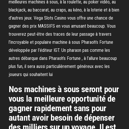
meilleures machines à sous, à la roulette, au poker vidéo, au
blackjack, au baccarat, au craps, au kéno, à la loterie et à bien
d'autres jeux. Vega Slots Casino vous offre une chance de
gagner des prix MASSIFS en vous amusant beaucoup. Vous
trouverez peut-être des traces de leur passage à travers
l’incroyable et populaire machine à sous Pharaoh’s Fortune
développée par l’éditeur IGT. Un pharaon pas comme les
autres débarque dans Pharaoh’s Fortune , à l’allure beaucoup
plus fun, il sera aussi particulièrement généreux avec les
joueurs qui souhaitent lui
Nos machines à sous seront pour
vous la meilleure opportunité de
gagner rapidement sans pour
autant avoir besoin de dépenser
des milliers sur un voyage. Il est