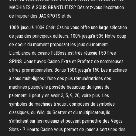
MACHINES À SOUS GRANTUITES? Désirez-vous l'excitation
de frapper des JACKPOTS et de
100% jusqu'à 100€ Chéri Casino vous offre une large sélection
de jeux des principaux éditeurs. 100% jusqu'à 50€ Notre coup
de coeur du moment proposant les jeux du moment.
L'ambiance du casino FatBoss est très réussie ! 50 Free
SPINS. Jouez avec Casino Extra et Profitez de nombreuses
offres promotionnelles. Bonus 150€ jusqu'à 150 Les machines
à sous multi-lignes : l'une des plus rémunératrices des
machines puisqu'elle possède beaucoup de lignes de
paiement, il peut y en avoir 3, 5, 9, 20, voire plus. Les
symboles de machines à sous : composés de symboles
classiques, du Wild, du Scatter et du multiplicateur, ils
s'affichent sur les rouleaux et peuvent permettre des Vegas
Slots - 7 Hearts Casino vous permet de jouer à certaines des