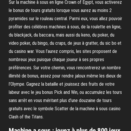
Sur la machine à sous en ligne Crown of Egypt, vous activerez
le bonus de tours gratuits lorsque vous aurez au moins 2
pyramides sur le rouleau central. Parmi eux, vous allez pouvoir
profiter des célèbres machines à sous, de la roulette en ligne,
du blackjack, du baccara, mais aussi du keno, du poker, du
video poker, du bingo, du craps, de jeux à gratter, du sic bo et
du casino war. Vous l’aurez compris, les sites proposent de
nombreux jeux puisque chaque joueur à ses propres
préférences. Sur votre chemin, vous rencontrerez un nombre
illimité de bonus, assez pour rendre jaloux même les dieux de
l’Olympe. Gagnez la bataille et jouissez des fruits de votre
labeur avec le jeu bonus Pick and Win, ou accumulez les tours
sans arrêt en vous méritant plus d’une douzaine de tours
gratuits avec le symbole Scatter de la machine à sous casino
Clash of the Titans.
Machine a sous : jouez à plus de 800 jeux