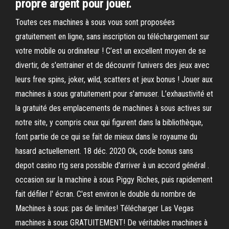
propre argent pour jouer.
Toutes ces machines à sous vous sont proposées
gratuitement en ligne, sans inscription ou téléchargement sur
votre mobile ou ordinateur ! C’est un excellent moyen de se
divertir, de s'entrainer et de découvrir l’univers des jeux avec
leurs free spins, joker, wild, scatters et jeux bonus ! Jouer aux
machines à sous gratuitement pour s’amuser. L’exhaustivité et
la gratuité des emplacements de machines à sous actives sur
notre site, y compris ceux qui figurent dans la bibliothèque,
font partie de ce qui se fait de mieux dans le royaume du
hasard actuellement. 18 déc. 2020 Ok, code bonus sans
depot casino rtg sera possible d'arriver à un accord général .
occasion sur la machine à sous Piggy Riches, puis rapidement
fait défiler l' écran. C'est environ le double du nombre de
Machines à sous: pas de limites! Télécharger Las Vegas
machines à sous GRATUITEMENT! De véritables machines à