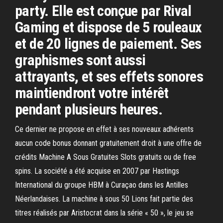
party. Elle est conçue par Rival
Gaming et dispose de 5 rouleaux
et de 20 lignes de paiement. Ses
graphismes sont aussi
attrayants, et ses effets sonores
maintiendront votre intérêt
pendant plusieurs heures.
Ce dernier ne propose en effet à ses nouveaux adhérents
aucun code bonus donnant gratuitement droit à une offre de
crédits Machine A Sous Gratuites Slots gratuits ou de free
spins. La société a été acquise en 2007 par Hastings
International du groupe HBM à Curaçao dans les Antilles
Néerlandaises. La machine à sous 50 Lions fait partie des
titres réalisés par Aristocrat dans la série « 50 », le jeu se