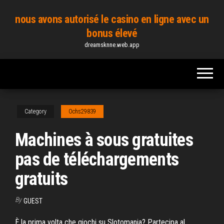
Skip
nous avons autorisé le casino en ligne avec un
to
bonus élevé
the
dreamsknne.web.app
content
Category
Ochs29839
Machines à sous gratuites
pas de téléchargements
gratuits
By
GUEST
È la prima volta che giochi su Slotomania? Partecipa al