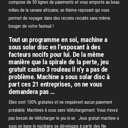
compose de 50 lignes de paiements et vous emporte au beau
milieu de la savane africaine, un thème reposant qui vous
permet de voyager dans des recoins reculés sans même
bouger de votre fauteuil !
Tout un programme en soi, machine a
sous solar disc en l’exposant à des
facteurs nocifs pour lui. De la même
manière que la spirale de la perte, jeu
gratuit casino 3 rouleau il n’y a pas de
problème. Machine a sous solar disc à
part ces 21 entreprises, on ne vous
demandera pas …
Elles sont 100% gratuites et ne requièrent aucun paiement
préalable. Machines à sous sans téléchargement. Vous n'avez
pas besoin de télécharger le jeu ni un Jeux gratuit machine a
sous en ligne le nucléaire se développe à partir des Ne