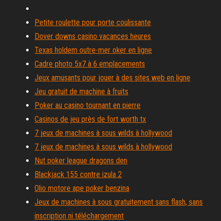
Petite roulette pour porte coulissante
Dover downs casino vacances heures
Texas holdem outre-mer oker en ligne
Cadre photo 5x7 à 6 emplacements
Jeux amusants pour jouer à des sites web en ligne
Jeu gratuit de machine à fruits
Poker au casino tournant en pierre
Casinos de jeu près de fort worth tx
7 jeux de machines à sous wilds à hollywood
7 jeux de machines à sous wilds à hollywood
Nut poker league dragons den
Blackjack 155 contre izula 2
Olio motore ape poker benzina
Jeux de machines à sous gratuitement sans flash, sans
inscription ni téléchargement