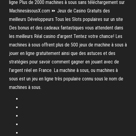
ligne Plus de 2000 machines à sous sans téléchargement sur
MachinesàsousX.com ⏩ Jeux de Casino Gratuits des
meilleurs Développeurs Tous les Slots populaires sur un site
Des bonus et des cadeaux fantastiques vous attendent dans
les meilleurs Réal casino d'argent Tentez votre chance! Les
machines à sous offrent plus de 500 jeux de machine à sous à
jouer en ligne gratuitement ainsi que des astuces et des
stratégies pour savoir comment gagner en jouant avec de
l’argent réel en France. La machine à sous, ou machines à
sous est un jeu en ligne très populaire connu sous le nom de
machines à sous.