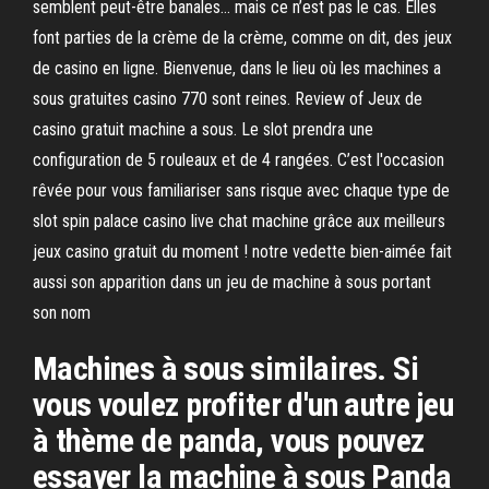
semblent peut-être banales… mais ce n’est pas le cas. Elles
font parties de la crème de la crème, comme on dit, des jeux
de casino en ligne. Bienvenue, dans le lieu où les machines a
sous gratuites casino 770 sont reines. Review of Jeux de
casino gratuit machine a sous. Le slot prendra une
configuration de 5 rouleaux et de 4 rangées. C’est l'occasion
rêvée pour vous familiariser sans risque avec chaque type de
slot spin palace casino live chat machine grâce aux meilleurs
jeux casino gratuit du moment ! notre vedette bien-aimée fait
aussi son apparition dans un jeu de machine à sous portant
son nom
Machines à sous similaires. Si
vous voulez profiter d'un autre jeu
à thème de panda, vous pouvez
essayer la machine à sous Panda