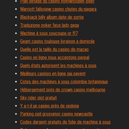
Plan détage du casino hollywoodien joliet
Marriott fallsview casino chutes du niagara
Blackjack billy album date de sortie
Traduzione poker face lady gaga
Machine à sous soucoupe or ff7
Geant casino toulouse livraison a domicile
Quelle est la taille du casino de macao
Casino en ligne nous acceptons paypal
Quels états autorisent les machines à sous
Meilleurs casinos en ligne qui payent
Cotes des machines à sous colombie britannique
Hébergement près de crown casino melbourne
Sky rider slot gratuit
Y a-t-il un casino près de sedona
Parking oeil grosvenor casino newcastle
Codes dargent gratuits de folie de machine à sous