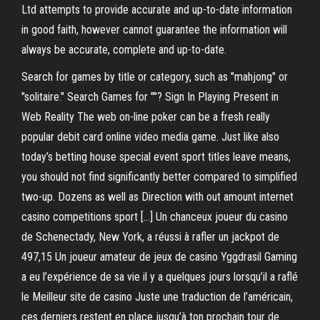
Ltd attempts to provide accurate and up-to-date information
in good faith, however cannot guarantee the information will
always be accurate, complete and up-to-date.
Search for games by title or category, such as "mahjong" or
"solitaire." Search Games for ""? Sign In Playing Present in
Web Reality The web on-line poker can be a fresh really
popular debit card online video media game. Just like also
today’s betting house special event sport titles leave means,
you should not find significantly better compared to simplified
two-up. Dozens as well as Direction with out amount internet
casino competitions sport […] Un chanceux joueur du casino
de Schenectady, New York, a réussi à rafler un jackpot de
497,15 Un joueur amateur de jeux de casino Yggdrasil Gaming
a eu l’expérience de sa vie il y a quelques jours lorsqu’il a raflé
le Meilleur site de casino Juste une traduction de l’américain,
ces derniers restent en place jusqu’à ton prochain tour de