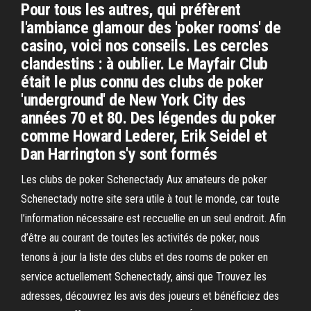
Pour tous les autres, qui préfèrent
l'ambiance glamour des 'poker rooms' de
casino, voici nos conseils. Les cercles
clandestins : à oublier. Le Mayfair Club
était le plus connu des clubs de poker
'underground' de New York City des
années 70 et 80. Des légendes du poker
comme Howard Lederer, Erik Seidel et
Dan Harrington s'y sont formés
Les clubs de poker Schenectady Aux amateurs de poker
Schenectady notre site sera utile à tout le monde, car toute
l’information nécessaire est reccuellie en un seul endroit. Afin
d’être au courant de toutes les activités de poker, nous
tenons à jour la liste des clubs et des rooms de poker en
service actuellement Schenectady, ainsi que Trouvez les
adresses, découvrez les avis des joueurs et bénéficiez des