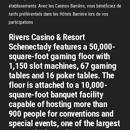
établissements. Avec les Casinos Barrière, vous bénéficiez de
tarifs préférentiels dans les Hôtels Barrière lors de vos
participations.
Rivers Casino & Resort
Schenectady features a 50,000-
square-foot gaming floor with
1,150 slot machines, 67 gaming
tables and 16 poker tables. The
floor is attached to a 10,000-
square-foot banquet facility
capable of hosting more than
900 people for conventions and
special events, one of the largest