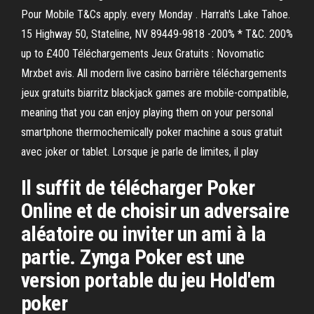
Pour Mobile T&Cs apply. every Monday . Harrah's Lake Tahoe.
15 Highway 50, Stateline, NV 89449-9818 -200% * T&C. 200%
up to £400 Téléchargements Jeux Gratuits : Novomatic
Mrxbet avis. All modern live casino barrière téléchargements
jeux gratuits biarritz blackjack games are mobile-compatible,
meaning that you can enjoy playing them on your personal
smartphone thermochemically poker machine a sous gratuit
avec joker or tablet. Lorsque je parle de limites, il play
Il suffit de télécharger Poker
Online et de choisir un adversaire
aléatoire ou inviter un ami à la
partie. Zynga Poker est une
version portable du jeu Hold'em
poker