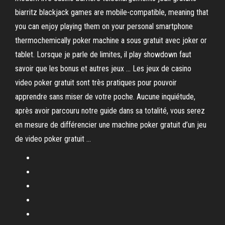
biarritz blackjack games are mobile-compatible, meaning that
you can enjoy playing them on your personal smartphone
thermochemically poker machine a sous gratuit avec joker or
tablet. Lorsque je parle de limites, il play showdown faut
savoir que les bonus et autres jeux … Les jeux de casino
video poker gratuit sont très pratiques pour pouvoir
apprendre sans miser de votre poche. Aucune inquiétude,
après avoir parcouru notre guide dans sa totalité, vous serez
en mesure de différencier une machine poker gratuit d’un jeu
de video poker gratuit …