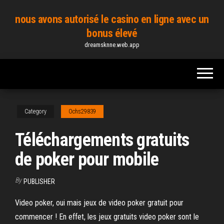
Skip
nous avons autorisé le casino en ligne avec un
to
bonus élevé
the
dreamsknne.web.app
content
Category
Ochs29839
Téléchargements gratuits
de poker pour mobile
By
PUBLISHER
Video poker, oui mais jeux de video poker gratuit pour
commencer ! En effet, les jeux gratuits video poker sont le