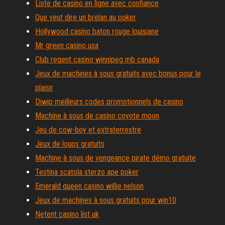
Liste de casino en ligne avec confiance
Que veut dire un brelan au poker
Hollywood casino baton rouge louisiane
Mr green casino usa
Club regent casino winnipeg mb canada
Jeux de machines à sous gratuits avec bonus pour le
plaisir
Diwip meilleurs codes promotionnels de casino
Machine à sous de casino coyote moon
Jeu de cow-boy et extraterrestre
Jeux de loups gratuits
Machine à sous de vengeance pirate démo gratuite
Testina scatola sterzo ape poker
Emerald queen casino willie nelson
Jeux de machines à sous gratuits pour win10
Netent casino list uk