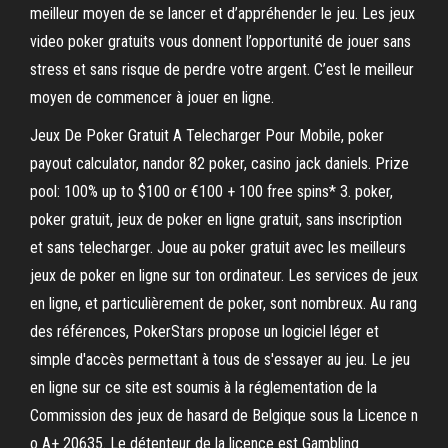
meilleur moyen de se lancer et d’appréhender le jeu. Les jeux
video poker gratuits vous donnent l’opportunité de jouer sans
stress et sans risque de perdre votre argent. C’est le meilleur
moyen de commencer à jouer en ligne.
Jeux De Poker Gratuit A Telecharger Pour Mobile, poker
payout calculator, nandor 82 poker, casino jack daniels. Prize
pool: 100% up to $100 or €100 + 100 free spins* 3. poker,
poker gratuit, jeux de poker en ligne gratuit, sans inscription
et sans telecharger. Joue au poker gratuit avec les meilleurs
jeux de poker en ligne sur ton ordinateur. Les services de jeux
en ligne, et particulièrement de poker, sont nombreux. Au rang
des références, PokerStars propose un logiciel léger et
simple d'accès permettant à tous de s'essayer au jeu. Le jeu
en ligne sur ce site est soumis à la réglementation de la
Commission des jeux de hasard de Belgique sous la Licence n
o A+ 20635. Le détenteur de la licence est Gambling