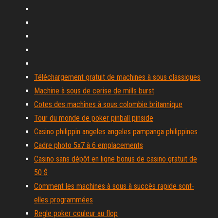
Téléchargement gratuit de machines à sous classiques
Machine à sous de cerise de mills burst
Cotes des machines à sous colombie britannique
Tour du monde de poker pinball pinside
Casino philippin angeles angeles pampanga philippines
Cadre photo 5x7 à 6 emplacements
Casino sans dépôt en ligne bonus de casino gratuit de
50 $
Comment les machines à sous à succès rapide sont-
elles programmées
Regle poker couleur au flop