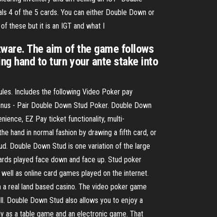
ls 4 of the 5 cards. You can either Double Down or
of these but it is an IGT and what I
tware. The aim of the game follows
ng hand to turn your ante stake into
ules. Includes the following Video Poker pay
e Bonus - Pair Double Down Stud Poker. Double Down
ence, EZ Pay ticket functionality, multi-
e hand in normal fashion by drawing a fifth card, or
Stud. Double Down Stud is one variation of the large
cards played face down and face up. Stud poker
well as online card games played on the internet.
 a real land based casino. The video poker game
ell. Double Down Stud also allows you to enjoy a
lly as a table game and an electronic game. That