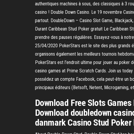
authentiques machines à sous, des classiques à 3 ro
casino ! Double Down Casino. Le 19 novembre Casino!
partout. DoubleDown – Casino Slot Game, Blackjack, 
Durant Caribbean Stud Poker gratuit Le Caribbean Stud
prendre des pauses régulières. Essayez-vous à notre 
25/04/2020 PokerStars est le site des plus grands é
organisons également les meilleurs tournois hebdoma
PokerStars est l'endroit ultime pour jouer au poker 
casino games at Prime Scratch Cards. Join us today f
possédez un compte Facebook, cela peut-être un bon 
principaux éditeurs (Betsoft, Netent, Microgaming, etc
Download Free Slots Games 
Download doubledown casino 
danmark Casino Stud Poker