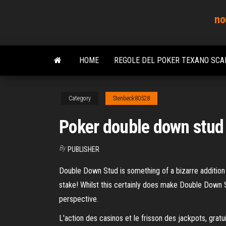
Skip
no
to
the
content
HOME
REGOLE DEL POKER TEXANO SCA
Category
Stenbeck80528
Poker double down stud 
By
PUBLISHER
Double Down Stud is something of a bizarre addition to
stake! Whilst this certainly does make Double Down St
perspective.
L'action des casinos et le frisson des jackpots, gra