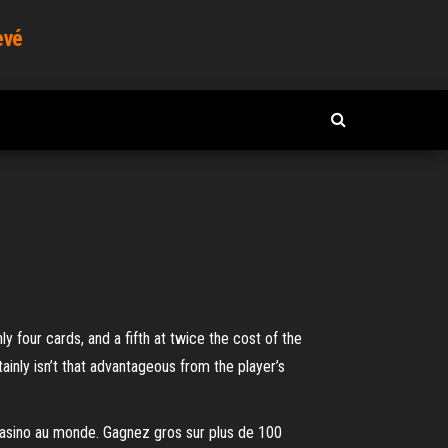
evé
y four cards, and a fifth at twice the cost of the
ainly isn’t that advantageous from the player’s
 casino au monde. Gagnez gros sur plus de 100