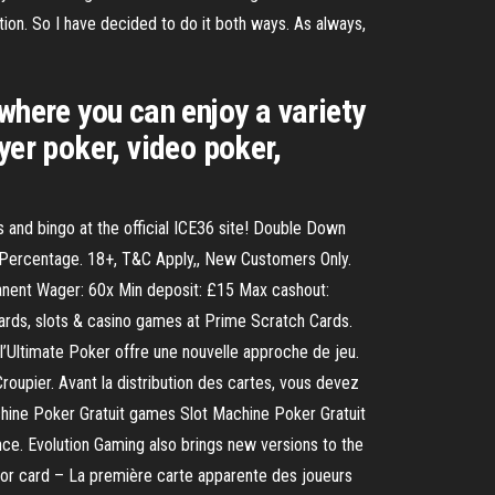
tion. So I have decided to do it both ways. As always,
where you can enjoy a variety
yer poker, video poker,
 and bingo at the official ICE36 site! Double Down
r. Percentage. 18+, T&C Apply,, New Customers Only.
anent Wager: 60x Min deposit: £15 Max cashout:
ds, slots & casino games at Prime Scratch Cards.
l’Ultimate Poker offre une nouvelle approche de jeu.
Croupier. Avant la distribution des cartes, vous devez
Machine Poker Gratuit games Slot Machine Poker Gratuit
nce. Evolution Gaming also brings new versions to the
oor card – La première carte apparente des joueurs