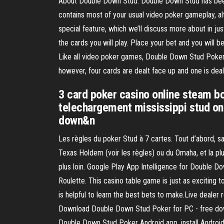
About Double Down Stud. Double Down Stud has been 
contains most of your usual video poker gameplay, alt
special feature, which we’ll discuss more about in j
the cards you will play. Place your bet and you will b
Like all video poker games, Double Down Stud Poker be
however, four cards are dealt face up and one is deal
3 card poker casino online steam b
telechargement mississippi stud onl
down&n
Les règles du poker Stud à 7 cartes. Tout d’abord, s
Texas Holdem (voir les règles) ou du Omaha, et la pl
plus loin. Google Play App Intelligence for Double 
Roulette. This casino table game is just as exciting 
is helpful to learn the best bets to make.Live dealer 
Download Double Down Stud Poker for PC - free dow
Double Down Stud Poker Android app, install Android 